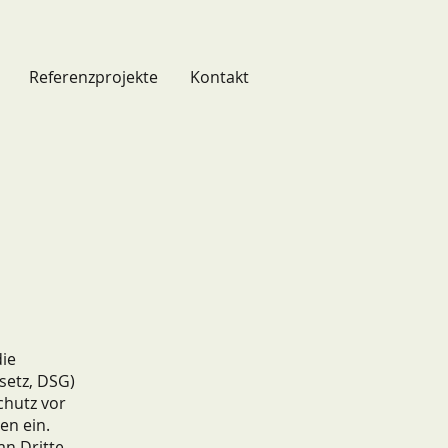
Referenzprojekte
Kontakt
die
setz, DSG)
chutz vor
en ein.
an Dritte