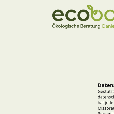
Daten
Gestützt
datensc
hat jede
Missbrau
Persönli