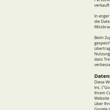
verkauft
In enge
die Date
Missbrau
Beim Zug
gespeich
übertra
Nutzungs
dass Tr
verbess
Datens
Diese We
Inc. ("G
Ihrem C
Website 
über Ihr
Google i