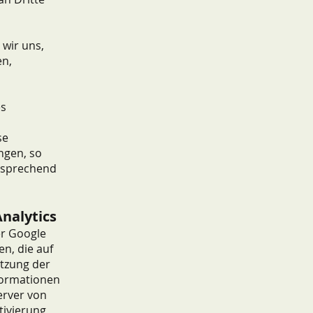
wir uns,
en,
es
se
ngen, so
tsprechend
nalytics
er Google
en, die auf
tzung der
formationen
erver von
tivierung