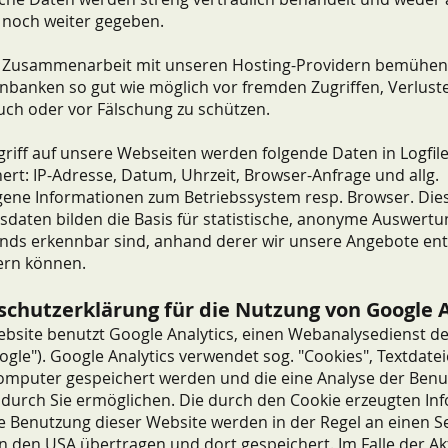
 noch weiter gegeben.
r Zusammenarbeit mit unseren Hosting-Providern bemühen 
nbanken so gut wie möglich vor fremden Zugriffen, Verlust
ch oder vor Fälschung zu schützen.
riff auf unsere Webseiten werden folgende Daten in Logfil
ert: IP-Adresse, Datum, Uhrzeit, Browser-Anfrage und allg.
gene Informationen zum Betriebssystem resp. Browser. Die
daten bilden die Basis für statistische, anonyme Auswertu
ends erkennbar sind, anhand derer wir unsere Angebote en
ern können.
chutzerklärung für die Nutzung von Google A
bsite benutzt Google Analytics, einen Webanalysedienst d
oogle"). Google Analytics verwendet sog. "Cookies", Textdatei
omputer gespeichert werden und die eine Analyse der Benu
durch Sie ermöglichen. Die durch den Cookie erzeugten In
e Benutzung dieser Website werden in der Regel an einen S
n den USA übertragen und dort gespeichert. Im Falle der Ak