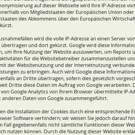
nonymisierung auf dieser Webseite wird Ihre IP-Adresse vo
nnerhalb von Mitgliedstaaten der Europäischen Union oder
sstaaten des Abkommens über den Europäischen Wirtscha
kürzt.
usnahmefällen wird die volle IP-Adresse an einen Server vo
übertragen und dort gekürzt. Google wird diese Informati
n, um Ihre Nutzung der Website auszuwerten, um Reports ü
aktivitäten für die Websitebetreiber zusammenzustellen u
 mit der Websitenutzung und der Internetnutzung verbund
istungen zu erbringen. Auch wird Google diese Information
nfalls an Dritte übertragen, sofern dies gesetzlich vorges
eit Dritte diese Daten im Auftrag von Google verarbeiten. 
on Google Analytics von Ihrem Browser übermittelte IP-Ad
it anderen Daten von Google zusammengeführt.
en die Installation der Cookies durch eine entsprechende E
owser Software verhindern; wir weisen Sie jedoch darauf hin
m Fall gegebenenfalls nicht sämtliche Funktionen dieser Web
ch nutzen können. Durch die Nutzung dieser Website erklär