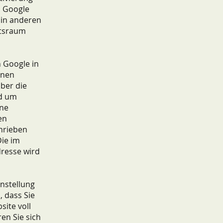
n Google
 in anderen
ftsraum
n Google in
onen
ber die
nd um
ene
en
chrieben
Die im
resse wird
instellung
, dass Sie
site voll
en Sie sich