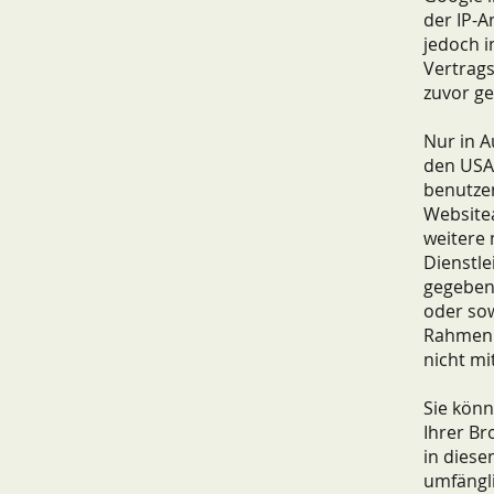
der IP-A
jedoch i
Vertrag
zuvor ge
Nur in A
den USA 
benutze
Website
weitere
Dienstle
gegebene
oder sow
Rahmen v
nicht m
Sie könn
Ihrer Br
in diese
umfängli